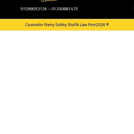
01098053126
01200881475 –
© Counselor Ramy Sobhy Shafik Law Firm2026