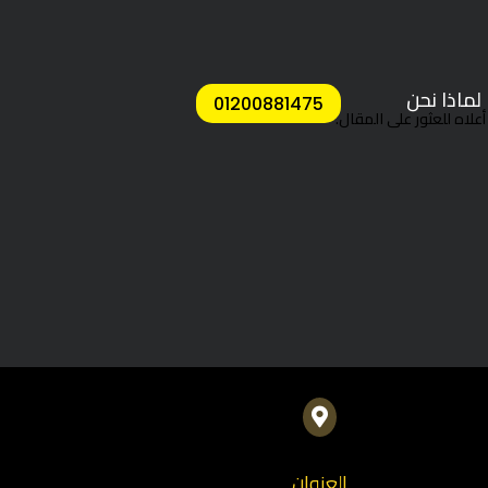
لماذا نحن
01200881475
لاه للعثور على المقال.

العنوان