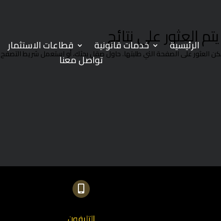
يتم العثور على نتائج
الرئيسية
خدمات قانونية
قطاعات الاستثمار
كن العثور على الصفحة التي طلبتها. حاول صقل بحثك، أو استعمل شريط التصفح أع
تواصل معنا

التليفون