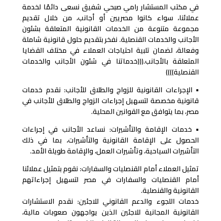
في مكتب المستشار رامي صبحي شفيق نسعى دائمًا لخدمة
عملائنا، سواء كانوا مصريين أو أجانب، من خلال تقديم
مجموعة متنوعة من الخدمات القانونية المتعلقة بشئون
الأجانب والخدمات القنصلية. نفخر بتقديم حلول قانونية شاملة
وفعالة، لضمان تلبية احتياجات العملاء في مختلف القضايا
المتعلقة بالأجانب.(((خدماتنا في شئون الأجانب والخدمات
القنصلية))))
• الإجراءات القانونية للزواج والطلاق للأجانب: نقدم خدمات
قانونية مخصصة لتسهيل إجراءات الزواج والطلاق للأجانب في
مصر، بما يتوافق مع القوانين المحلية.
• خدمات الإقامة والتأشيرات: نساعد الأجانب في إجراءات
الحصول على الإقامة القانونية والتأشيرات، بما في ذلك
التأشيرات السياحية، وتأشيرات العمل، والإقامة طويلة الأمد.
تمثيل العملاء أمام القنصليات والسفارات: نقوم بتمثيل عملائنا
أمام القنصليات والسفارات في مصر لتسهيل إجراءاتهم
القانونية والقنصلية.
خدمات اللجوء والدعم القانوني للاجئين: نقدم الاستشارات
القانونية المجانية للاجئين الذين يواجهون صعوبات مالية،