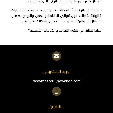
لضمان حصولهم على الدعم القانوني الذي يحتاجونه.
استشارات قانونية للأجانب المقيمين في مصر: نقدم استشارات
قانونية للأجانب حول قوانين الإقامة والعمل والزواج، لضمان
الامتثال للقوانين المصرية وتجنب أي مشكلات قانونية.
لماذا تختارنا في شئون الأجانب والخدمات القنصلية؟

البريد الالكترونى
ramymaster97@yahoo.com

التليفون